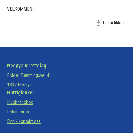
VELKOMMEN!
Del artikkel
Nesøya Idrettslag
Ridder Flemmingsvei 41
1397 Nesøya
Hurtiglenker
Klubbhåndbok
Dokumenter
Finn / kontakt oss