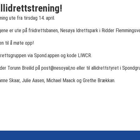
lidrettstrening!
ning ute fra tirsdag 14. april.
ngene er ute på friidrettsbanen, Nesøya Idrettspark i Ridder Flemmingsve
en til å møte opp!
idrettsgruppen via Spond.appen og kode LIWCR.
eder Torunn Breilid på post@nesoyail,no eller til allidrettstyret i Spondg
Hanne Skaar, Julie Aasen, Michael Maack og Grethe Brækkan.