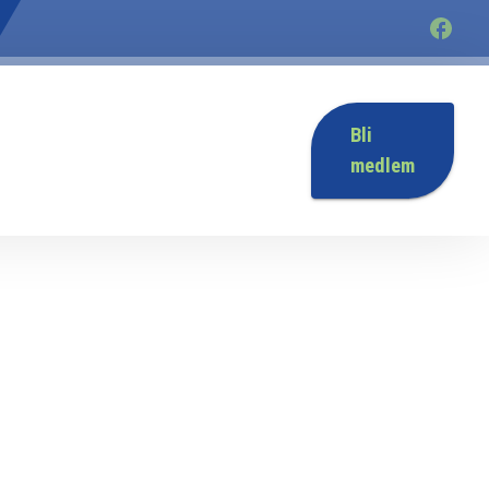
Bli
medlem