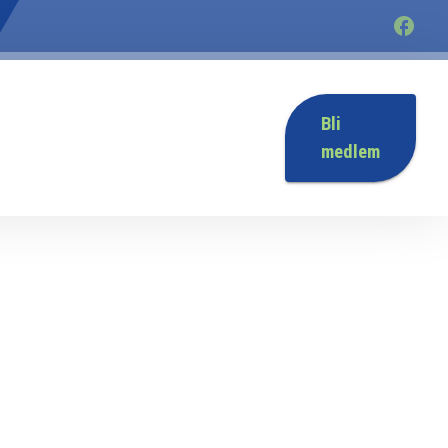
Bli
medlem